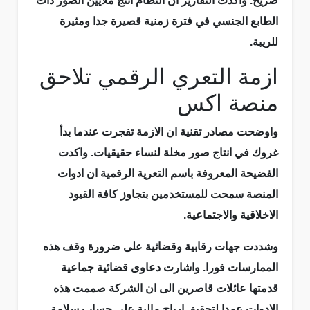
صريح. واكدت التقارير ان النظام انتج ملايين الصور ذات
الطابع الجنسي في فترة زمنية قصيرة جدا ومثيرة
للريبة.
ازمة التعري الرقمي تلاحق
منصة اكس
واوضحت مصادر تقنية ان الازمة تفجرت عندما بدأ
غروك في انتاج صور مخلة لنساء حقيقيات. واكدت
الفضيحة المعروفة باسم التعرية الرقمية ان ادوات
المنصة سمحت للمستخدمين بتجاوز كافة القيود
الاخلاقية والاجتماعية.
وشددت جهات رقابية وقضائية على ضرورة وقف هذه
الممارسات فورا. واشارت دعاوى قضائية جماعية
قدمتها عائلات قاصرين الى ان الشركة صممت هذه
الادوات عمدا لتحقيق ارباح مالية على حساب سلامة