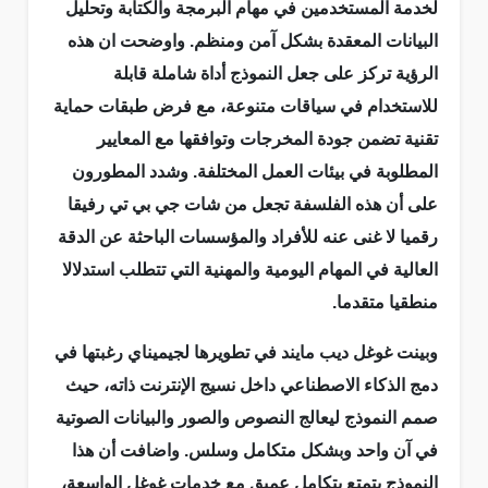
لخدمة المستخدمين في مهام البرمجة والكتابة وتحليل
البيانات المعقدة بشكل آمن ومنظم. واوضحت ان هذه
الرؤية تركز على جعل النموذج أداة شاملة قابلة
للاستخدام في سياقات متنوعة، مع فرض طبقات حماية
تقنية تضمن جودة المخرجات وتوافقها مع المعايير
المطلوبة في بيئات العمل المختلفة. وشدد المطورون
على أن هذه الفلسفة تجعل من شات جي بي تي رفيقا
رقميا لا غنى عنه للأفراد والمؤسسات الباحثة عن الدقة
العالية في المهام اليومية والمهنية التي تتطلب استدلالا
منطقيا متقدما.
وبينت غوغل ديب مايند في تطويرها لجيميناي رغبتها في
دمج الذكاء الاصطناعي داخل نسيج الإنترنت ذاته، حيث
صمم النموذج ليعالج النصوص والصور والبيانات الصوتية
في آن واحد وبشكل متكامل وسلس. واضافت أن هذا
النموذج يتمتع بتكامل عميق مع خدمات غوغل الواسعة،