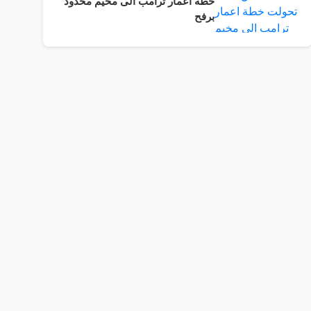
خطة اعمار ترامب الى مخيم محدود
برفح