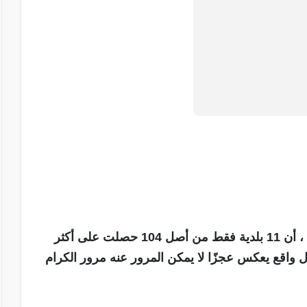
حين تُبشرنا الحكومة بعد سنوات من عمر المجالس ، أن 11 بلدية فقط من أصل 104 حصلت على أكثر
 بل واقع يعكس عجزًا لا يمكن المرور عنه مرور الكرام