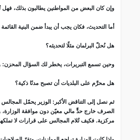
وإن كان البعض من المواطنين يطالبون بذلك، فهل ت
أما التحديث، فكان يجب أن يبدأ ضمن البنية القائمة لا
هل نُحلّ البرلمان مثلًا لتحديثه؟
وحين تسمع التبريرات، يخطر لك السؤال المحزن: و
هل محرَّم على البلديات أن تصبح مدنًا ذكية؟
ثم نصل إلى التناقض الأكبر: الوزير يحمّل المجالس ك
الصرف خارج حدٍّ مالي معيّن دون موافقة الوزارة، 
مركزية. فكيف تُلام المجالس على قرارات لا تملكها
وإذا كانت الوزارة تراجع الموازنات، وتقرّ الصلاحيات