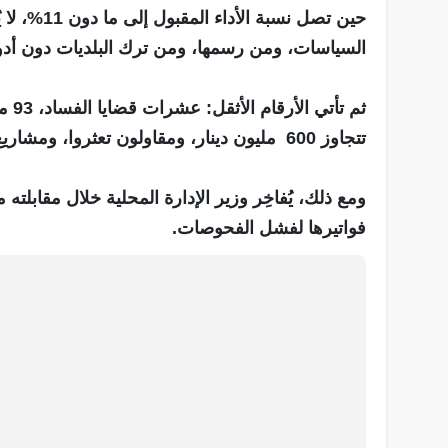
حين تصل نسب
السياسات، ومن رسمها، ومن ترك البلديات دون أدو
ثم ت
تتجاوز 600 مليون دينار، ومقاولون تعثروا، ومشاريع توقفت لأن الوزارة لم تصرف مستحقاتها.
ومع ذلك، يُفاخِر وزير الإدارة المحلية خلال مقابلت
فواتيرها لفشل الفحوصات.