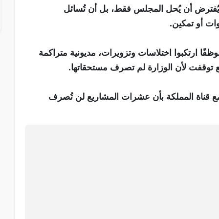
ة الأداء المقبول إلى ما دون 11%، لا يُفترض أن يُحل المجلس فقط، بل أن تُسائل
ات أو تمكين.
أتي الأرقام الأثقل: عشرات قضايا الفساد، 93 موظفًا ارتكبوا اختلاسات وتزويرات، مديونية متراكمة
ه مع قناة المملكة بأن عشرات المشاريع لن تُصرف