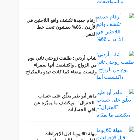
أرقام جديدة تكشف واقع اللاجئين في
الأردن.. 66% يعيشون تحت خط
الفقر
شاب أردني: طلقت زوجتي ثاني يوم
من الزواج.. واكتشفت أنها سمراء
وليست بيضاء كما كانت تبدو بالمكياج
ماهر أبو طير يعلّق على حساب
"الجنرال".. ويكشف ما يميّزه عن
باقي الحسابات
مهلة 60 يوما قبل الإجراءات