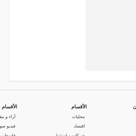
ن
الأقسام
الأقسام
محليات
آراء و مق
اقتصاد
فيديو صو
شركات و استثمار
فلسطين