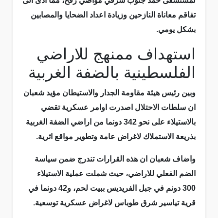
لمستشفى حمد جنوب شرقي مواصي رفح، مما ادى الى
تفاقم معاناة النازحين وزيادة اعداد الضحايا والمصابين
بشكل يومي.
استهداف ممنهج للاراضي
الفلسطينية بالضفة الغربية
وبين رئيس هيئة مقاومة الجدار والاستيطان مؤيد شعبان
ان سلطات الاحتلال اصدرت اوامر عسكرية تقضي
بالاستيلاء على نحو 342 دونما من اراضي الضفة الغربية
بذريعة الاستملاك لاغراض عامة وتطوير مواقع اثرية.
واضاف شعبان ان هذه القرارات تندرج ضمن سياسة
الضم الفعلي للاراضي، حيث شملت عملية الاستيلاء
300 دونم في جبل الفريديس ببيت لحم، و42 دونما في
قرية تياسير شرق طوباس لاغراض عسكرية توسعية.