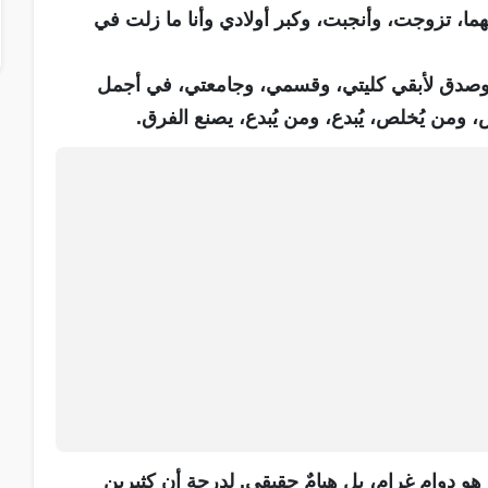
هما، تزوجت، وأنجبت، وكبر أولادي وأنا ما زلت في
ب وصدق لأبقي كليتي، وقسمي، وجامعتي، في أجمل
ومن يُخلص، يُبدع، ومن يُبدع، يصنع الفرق.
هو دوام غرام، بل هيامٌ حقيقي. لدرجة أن كثيرين