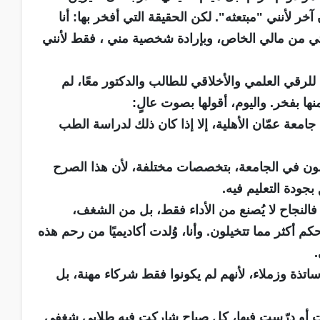
خر لأنني "مبتعثه". لكن الحقيقة التي أفخر بها: أنا
ي من مالي الخاص، وبإرادة شخصية مني ، فقط لأنني
للرقي العلمي والأخلاقي للطالب والدكتور معًا، لم
ها بفخر. واليوم، أقولها بصوت عالٍ:
امعة عمّان الأهلية، إلا إذا كان ذلك لدراسة الطب
ون في الجامعة، بتخصصات مختلفة، لأن هذا الصرح
ق بجودة التعليم فيه.
 فالنجاح لا يُصنع من الأداء فقط، بل من الشغف،
كم أكثر مما تتخيلون. وأنا، وُلدت أكاديميًا من رحم هذه
ساتذة وزملاء، لأنهم لم يكونوا فقط شركاء مهنة، بل
 أو درّست فيها، كل صباح شاركت فيه طلابي شغفي