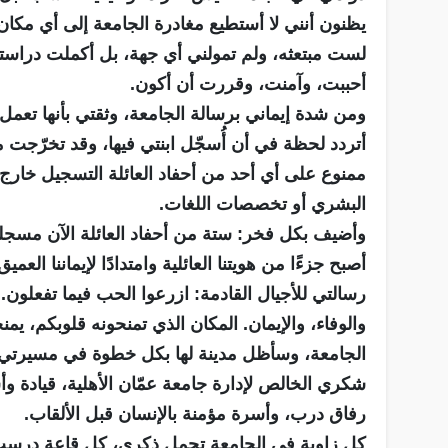
يظنون أنني لا أستطيع مغادرة الجامعة إلى أي مكان آ
لست مبتعثه، ولم تمولني أي جهة، بل أكملت دراست
أحببت، وآمنت، وقررت أن أكون.
ومن شدة إيماني برسالة الجامعة، وثقتي بأنها تعمل 
أتردد لحظة في أن أُسجّل ابنتي فيها، وقد تخرّجت من
ممنوع على أي أحد من أحفاد العائلة التسجيل خارج ج
البشري أو تخصصات اللغات.
وأضيف بكل فخر: ستة من أحفاد العائلة الآن مسجل
أصبح جزءًا من هويتنا العائلية وامتدادًا لإيماننا العمي
رسالتي للأجيال القادمة: ازرعوا الحب فيما تفعلون.
والوفاء، والإيمان. المكان الذي تمنحونه قلوبكم، يمنح
الجامعة، وسأظل مدينة لها بكل خطوة في مسيرتي.
شكري الخالص لإدارة جامعة عمّان الأهلية، قيادة وأ
رفاق درب، وأسرة مؤمنة بالإنسان قبل الألقاب.
كل زاوية في الجامعة تحمل ذكرى، كل قاعة درست