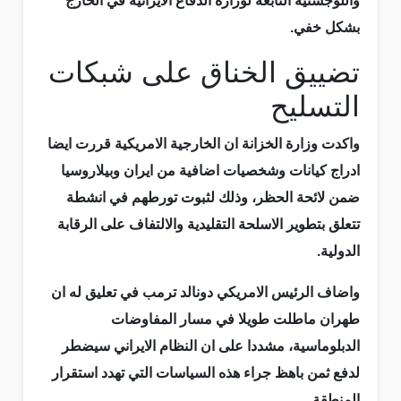
واللوجستية التابعة لوزارة الدفاع الايرانية في الخارج
بشكل خفي.
تضييق الخناق على شبكات
التسليح
واكدت وزارة الخزانة ان الخارجية الامريكية قررت ايضا
ادراج كيانات وشخصيات اضافية من ايران وبيلاروسيا
ضمن لائحة الحظر، وذلك لثبوت تورطهم في انشطة
تتعلق بتطوير الاسلحة التقليدية والالتفاف على الرقابة
الدولية.
واضاف الرئيس الامريكي دونالد ترمب في تعليق له ان
طهران ماطلت طويلا في مسار المفاوضات
الدبلوماسية، مشددا على ان النظام الايراني سيضطر
لدفع ثمن باهظ جراء هذه السياسات التي تهدد استقرار
المنطقة.