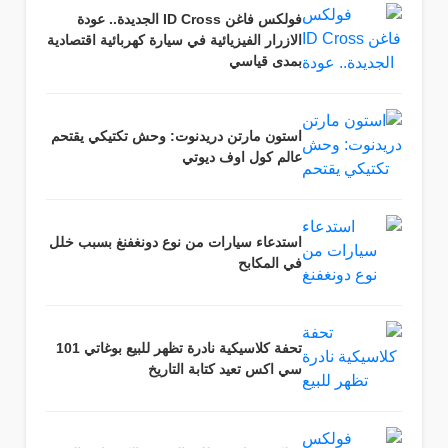
فولكس فاغن ID Cross الجديدة.. عودة
الازرار الفيزيائية في سيارة كهربائية اقتصادية
بمدى قياسي
استون مارتن دريدنوت: وحش تكتيكي يقتحم
عالم كول اوف ديوتي
استدعاء سيارات من نوع دونغفنغ بسبب خلل
في المكابح
تحفة كلاسيكية نادرة تظهر للبيع بوغاتي 101
سي اكس تعيد كتابة التاريخ