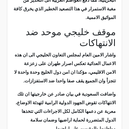
البحرينية، مما دفع العواصم العربية الى التحذير من
مغبة الاستمرار في هذا التصعيد الخطير الذي يخرق كافة
المواثيق الاممية.
موقف خليجي موحد ضد
الانتهاكات
واشار الامين العام لمجلس التعاون الخليجي الى ان هذه
الاعمال العدائية تعكس اصرار طهران على زعزعة
الامن الاقليمي، مؤكدا ان امن دول الخليج وحدة واحدة لا
تتجزأ وان الجميع يقف صفا واحدا ضد الاستفزازات.
واضافت السعودية في بيان صادر عن خارجيتها ان تلك
الانتهاكات تقوض الجهود الدولية الرامية لتهدئة الاوضاع،
معربة عن دعمها الكامل لكل الاجراءات التي تتخذها
الدول المتضررة لحماية اراضيها وضمان سلامة
مواطنيها والمقيمين على اراضيها.