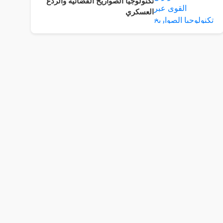
تكنولوجيا الصواريخ الفضائية والردع
العسكري