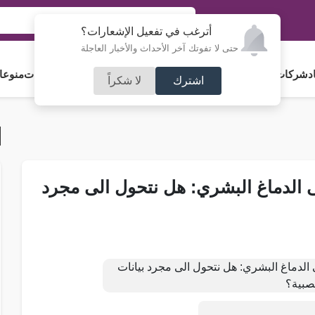
أترغب في تفعيل الإشعارات؟
حتى لا تفوتك آخر الأحداث والأخبار العاجلة
د
شركات و استثمار
فلسطين
مجلس الأمة
رياضة
آراء و مقالات
جامعات
منوعا
اشترك
لا شكراً
الدماغ البشري: هل نتحول الى مجرد