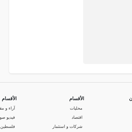
ن
الأقسام
الأقسام
محليات
آراء و مق
اقتصاد
فيديو صو
شركات و استثمار
فلسطين