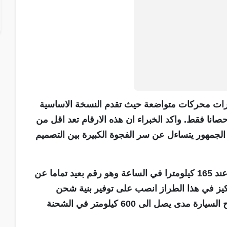
يارات محركات متواضعة حيث تقدم النسخة الاساسية
ة 188 حصانا بينما تصل النسخة الاعلى الى 225 حصانا فقط. واكد الخبراء ان هذه الارقام تعد اقل من
ل الجمهور يتساءل عن سر الفجوة الكبيرة بين التصميم
وبينت البيانات ان السرعة القصوى للسيارة محددة عند 165 كيلومترا في الساعة وهو رقم بعيد تماما عن
ز في هذا الطراز انصب على توفير بنية شحن
متطورة بقدرة 800 فولت مع بطاريات متطورة تمنح السيارة مدى يصل الى 600 كيلومتر في الشحنة