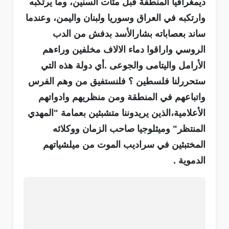
ديمغرافيا المنطقة قبل مئات السنين، وما يرتكبه
وارتكبه في العراق وسوريا ولبنان واليمن، وعندما
ساند بعصاباته بشارالأسد بدفش من الدب
الروسي واراقوا دماء الالاف مخلفين وراءهم
الأرامل واليتامى والجوعى .أي دولة هذه التي
ستحررلنا فلسطين ؟ فلنستفيق من وهم الفرس
واتباعهم في المنطقة ومن منظريهم وادواتهم
الأعلامية،الذين يريدوننا متشبثين بعمامة "المهدي
المنتظر" وميثلوجيا صاحب الزمان ووكلائه
المختبئين في سراديب الموت من ميلشياتهم
الدموية .