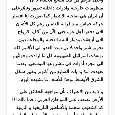
وعلى الرغم من تلك النتائج الجلية،الا ان
منظومات خارجية وادوات داخلية تصور وتصّرعلى
أن ايران هي صاحبة الانتصار كما صورت لنا انتصار
حركة حماس منذ قرابة العامين رغم كل الأثمان
التي دفعها أهل غزة حتى الآن من آلاف الارواح
التي أزهقت ودمار البنية التحتية والمجاعة دون
تحرير شبر واحد،لا بل تمدد العدو الى الأقليم كله
،ونفذت اسرائيل الصهيونية كل ما ارادت وحولتّهم
الى مجرد أدوات في مشروعها التوسعي، بعدما
تعهدت منذ بدايات السابع من أكتوبر بتغيير شكل
الشرق الأوسط ،وهذا للأسف ما نشهده اليوم.
و لا بد من الاعتراف بأن مواجهة الحقائق على
الأرض تصعب على المواطن العربي ، فما بالك اذا
كنا كشعوب متخمة بالأساطير التاريخية و الدينية