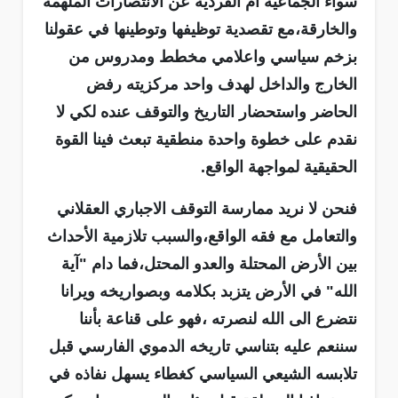
سواء الجماعية أم الفردية عن الأنتصارات الملهمة
والخارقة،مع تقصدية توظيفها وتوطينها في عقولنا
بزخم سياسي واعلامي مخطط ومدروس من
الخارج والداخل لهدف واحد مركزيته رفض
الحاضر واستحضار التاريخ والتوقف عنده لكي لا
نقدم على خطوة واحدة منطقية تبعث فينا القوة
الحقيقية لمواجهة الواقع.
فنحن لا نريد ممارسة التوقف الاجباري العقلاني
والتعامل مع فقه الواقع،والسبب تلازمية الأحداث
بين الأرض المحتلة والعدو المحتل،فما دام "آية
الله" في الأرض يتزبد بكلامه وبصواريخه ويرانا
نتضرع الى الله لنصرته ،فهو على قناعة بأننا
سننعم عليه بتناسي تاريخه الدموي الفارسي قبل
تلابسه الشيعي السياسي كغطاء يسهل نفاذه في