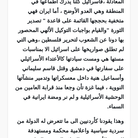
المعادلة ،فاسرائيل كلنا يدرك اطماعها في
المنطقة وهي العدو الأوضح ، أما ايران فهي
متخفية بحججها القائمة على قاعدة " تصدير
الثورة "والقيام بواجبات التوكيل الألهي المحصور
بها دونا عن الشعوب لتحرير فلسطين ،وهي التي
لم تطلق صواريخها على اسرائيل الا بمناسبات
مستها هي ومست سيادتها كالأعتداء الأسرائيلي
على سفارتها في دمشق وقتل قاسم سليماني
وأسماعيل هنية داخل معسكراتها وتدمير منشآتها
النووية ، فيما غزة تأن وجعا منذ قرابة العامين من
الوحشية الأسرائيلية و لم نر ومضة ايرانية في
السماء.
وهذا يقودنا كأردنيين الى ما تتعرض له الدولة من
سردية سياسية واعلامية محكمة ومستهدفة