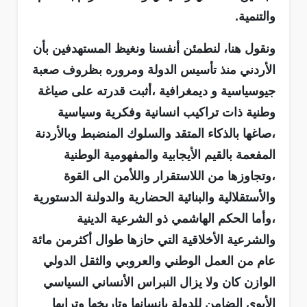
والتنمية.
ونقول هنا، لنطمئن أنفسنا ونغيظ المستهدفين بأن
الأردني منذ تأسيس الدولة ومروره بظروف صعبة
جيوسياسية و ديمغرافية ،أثبت قدرته على صياغة
وطنية ذات تراكيب انسانية وفكرية وسياسية
،صاغها بالذكاء المتقد والسلوك المنضبط وبالأردنة
المفعمة بالقيم الأيجابية والمفهومية الوطنية
،وتجاوزها من اللاستقرار واللأمن الى القوة
والأستقلالية والبنائية الحضارية والدولنة الدستورية
،وأما الحكم الهاشمي ذو الشرعية الدينية
والشرعية الأخلاقية التي حازها طوال أكثرمن مائة
عام من العمل الوطني والعروبي والثقل الدولي
الوازن كان ولا يزال النبراس الأنساني السياسي
الأبوي الضامن للدولة بانسانها وتاريخها وترابها