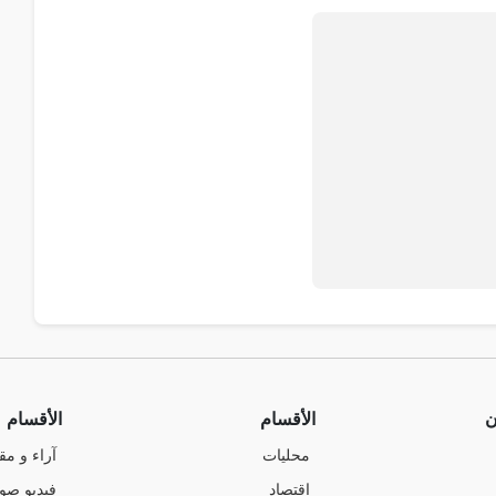
ن
الأقسام
الأقسام
محليات
آراء و مق
اقتصاد
فيديو صو