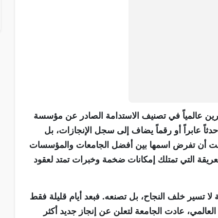
ين عالمياً في تصنيف الاستدامة الصادر عن مؤسسة
Times Higher Educati البريطانية لعام 2026 حدثاً عابراً أو رقماً يضاف إلى سجل الإنجازات، بل
اعت أن تفرض اسمها بين أفضل الجامعات والمؤسسات
لعريقة التي تمتلك إمكانات ضخمة وخبرات تمتد لعقود
ية لا تسير خلف النجاح، بل تصنعه. فبعد أيام قليلة فقط
ن تصدرها الجامعات الخاصة في نتائج تصنيف QS العالمي، عادت الجامعة لتعلن عن إنجاز جديد أكثر