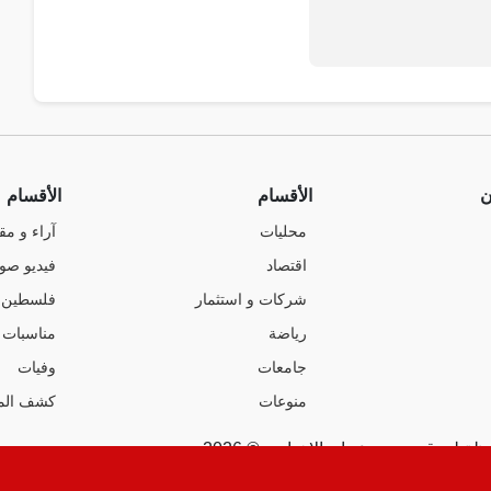
ن
الأقسام
الأقسام
محليات
آراء و مق
اقتصاد
فيديو صو
شركات و استثمار
فلسطين
رياضة
مناسبات
جامعات
وفيات
منوعات
كشف الم
ة لموقع صوت عمان الإخباري © 2026