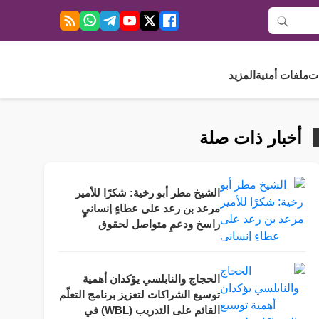
ت
ملفات أمنية
المزيد
أخبار ذات صلة
الشيخ مطر أبو رخية: شكرًا للأمير
مرعد بن رعد على عطاءٍ إنسانيٍ
راسخ ودعمٍ متواصل لحقوق
الأشخاص ذوي الإعاقة.
الحجاج والنابلسي يؤكدان أهمية
توسيع الشراكات لتعزيز برنامج التعلّم
القائم على التدريب (WBL) في