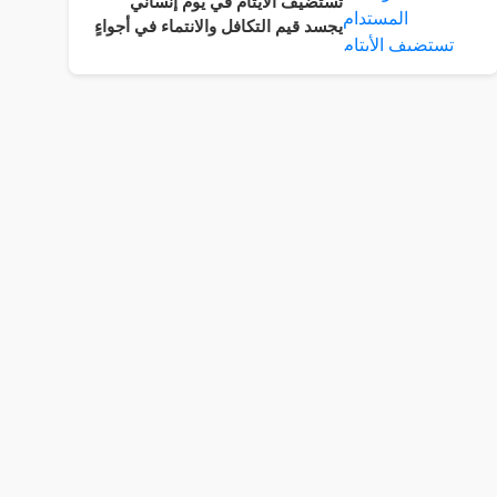
تستضيف الأيتام في يوم إنساني
يجسد قيم التكافل والانتماء في أجواءٍ
سادتها المحبة والرحمة وروح
المسؤولية المجتمعية.