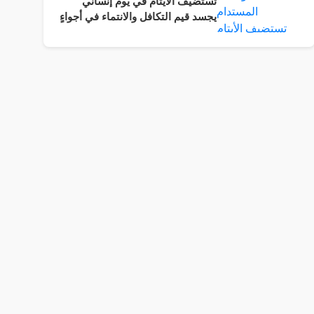
تستضيف الأيتام في يوم إنساني
يجسد قيم التكافل والانتماء في أجواءٍ
سادتها المحبة والرحمة وروح
المسؤولية المجتمعية.