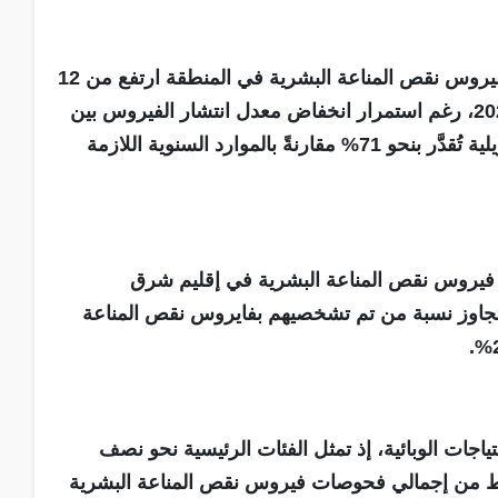
ويشير الموجز إلى أن عدد حالات العدوى الجديدة بفيروس نقص المناعة البشرية في المنطقة ارتفع من 12
ألف حالة سنويًا عام 2010 إلى 23 ألف حالة عام 2024، رغم استمرار انخفاض معدل انتشار الفيروس بين
عموم السكان حول العالم. كما يبين وجود فجوة تمويلية تُقدَّر بنحو 71% مقارنةً بالموارد السنوية اللازمة
 فيروس نقص المناعة البشرية في إقليم شرق
خص، في حين لا تتجاوز نسبة من تم تشخصيهم بفايروس نقص المناعة
اجات الوبائية، إذ تمثل الفئات الرئيسية نحو نصف
خيص، في حين لا تستفيد إلا من 6% فقط من إجمالي فحوصات فيروس نقص المناعة البشرية