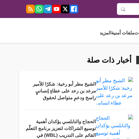
ت
ملفات أمنية
المزيد
أخبار ذات صلة
الشيخ مطر أبو رخية: شكرًا للأمير
مرعد بن رعد على عطاءٍ إنسانيٍ
راسخ ودعمٍ متواصل لحقوق
الأشخاص ذوي الإعاقة.
الحجاج والنابلسي يؤكدان أهمية
توسيع الشراكات لتعزيز برنامج التعلّم
القائم على التدريب (WBL) في