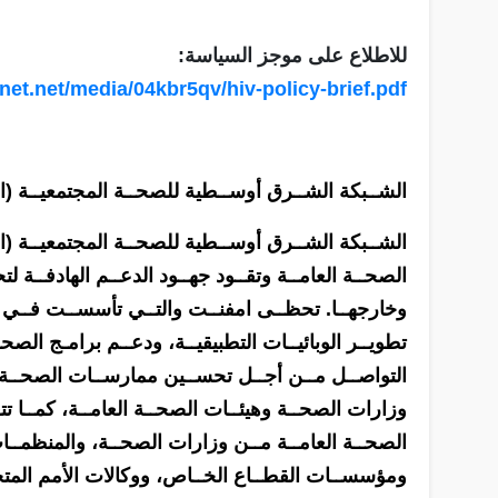
للاطلاع على موجز السياسة:
net.net/media/04kbr5qv/hiv-policy-brief.pdf
الشــبكة الشــرق أوســطية للصحــة المجتمعيــة (
الشــبكة الشــرق أوســطية للصحــة المجتمعيــة (ا
الصحــة العامــة وتقــود جهــود الدعــم الهادفــة
تطويــر الوبائيــات التطبيقيــة، ودعــم برامـج الصح
التواصــل مــن أجــل تحســين ممارســات الصحــة 
وزارات الصحــة وهيئــات الصحــة العامــة، كمــا 
الصحــة العامــة مــن وزارات الصحــة، والمنظمــات
ومؤسســات القطــاع الخــاص، ووكالات الأمم المتح