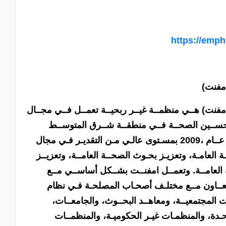
https://emph
امفنت)
مفنت) هــي منظمــة غيــر ربحيــة تعمــل فــي مجــال
 لتحســين الصحــة فــي منطقــة شــرق المتوســط
وخارجهــا. تحظــى امفنــت والتــي تأسســت فــي عــام ،2009 بمسـتوى عالـي مـن التقديـر فـي مجال
ـة العامـة، وتعزيـز بحـوث الصحــة العامــة، وتعزيــز
العامــة. وتعمــل امفنــت بشــكل أساســي مــع
تتعــاون مــع مختلـف أصحـاب المصلحـة فـي نظام
 المجتمعيــة، ومعاهــد البحــوث، والجامعــات،
ـدة، والمنظمـات غيـر الحكوميـة، والمنظمــات