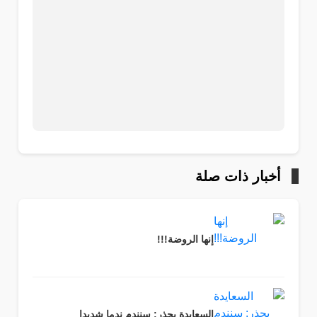
أخبار ذات صلة
إنها الروضة!!!
السعايدة يحذر: سنندم ندما شديدا