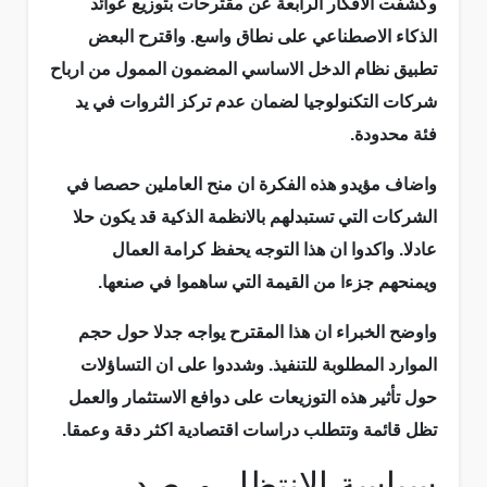
وكشفت الافكار الرابعة عن مقترحات بتوزيع عوائد
الذكاء الاصطناعي على نطاق واسع. واقترح البعض
تطبيق نظام الدخل الاساسي المضمون الممول من ارباح
شركات التكنولوجيا لضمان عدم تركز الثروات في يد
فئة محدودة.
واضاف مؤيدو هذه الفكرة ان منح العاملين حصصا في
الشركات التي تستبدلهم بالانظمة الذكية قد يكون حلا
عادلا. واكدوا ان هذا التوجه يحفظ كرامة العمال
ويمنحهم جزءا من القيمة التي ساهموا في صنعها.
واوضح الخبراء ان هذا المقترح يواجه جدلا حول حجم
الموارد المطلوبة للتنفيذ. وشددوا على ان التساؤلات
حول تأثير هذه التوزيعات على دوافع الاستثمار والعمل
تظل قائمة وتتطلب دراسات اقتصادية اكثر دقة وعمقا.
سياسة الانتظار ورصد