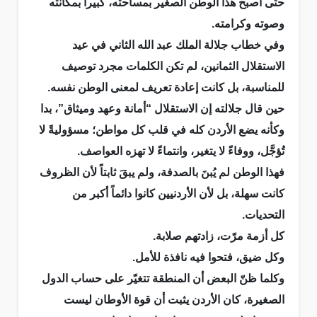
حتى أصبح هذا الوطن الصغير بمساحته، كبيراً بمكانته
وصوته وكرامته.
وفي خطاب جلالة الملك عبد الله الثاني في عيد
الاستقلال الثمانين، لم تكن الكلمات مجرد توصيف
للمناسبة، بل كانت إعادة تعريف لمعنى الوطن نفسه.
حين قال جلالته إن الاستقلال “أمانة وعهد وميثاق”، بدا
وكأنه يضع الأردن كله في قلب كل مواطن؛ مسؤوليةً لا
تُؤجَّل، ووفاءً لا يتغير، وانتماءً لا تهزه العواصف.
فهذا الوطن لم يُبنَ بالصدفة، ولم يبقَ ثابتاً لأن الظروف
كانت سهلة، بل لأن الأردنيين كانوا دائماً أكبر من
التحديات.
كل أزمة مرّت، زادتهم صلابة.
وكل ضيق، فتحوا فيه نافذة للأمل.
وكلما ظنّ البعض أن المنطقة تتغيّر على حساب الدول
الصغيرة، كان الأردن يثبت أن قوة الأوطان ليست