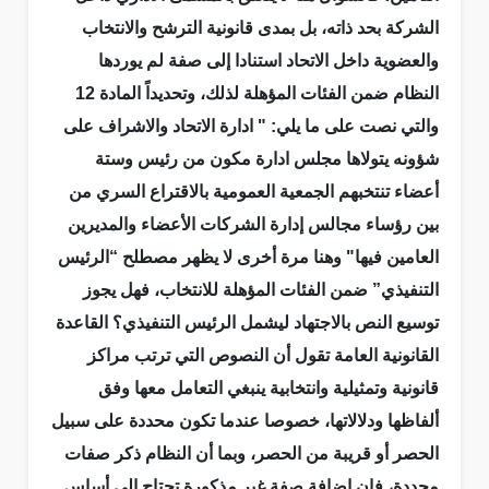
الشركة بحد ذاته، بل بمدى قانونية الترشح والانتخاب
والعضوية داخل الاتحاد استنادا إلى صفة لم يوردها
النظام ضمن الفئات المؤهلة لذلك، وتحديداً المادة 12
والتي نصت على ما يلي: " ادارة الاتحاد والاشراف على
شؤونه يتولاها مجلس ادارة مكون من رئيس وستة
أعضاء تنتخبهم الجمعية العمومية بالاقتراع السري من
بين رؤساء مجالس إدارة الشركات الأعضاء والمديرين
العامين فيها" وهنا مرة أخرى لا يظهر مصطلح “الرئيس
التنفيذي” ضمن الفئات المؤهلة للانتخاب، فهل يجوز
توسيع النص بالاجتهاد ليشمل الرئيس التنفيذي؟ القاعدة
القانونية العامة تقول أن النصوص التي ترتب مراكز
قانونية وتمثيلية وانتخابية ينبغي التعامل معها وفق
ألفاظها ودلالاتها، خصوصا عندما تكون محددة على سبيل
الحصر أو قريبة من الحصر، وبما أن النظام ذكر صفات
محددة، فإن إضافة صفة غير مذكورة تحتاج إلى أساس