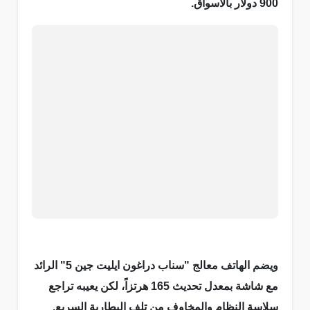
900 دولار بالاسواق.
ويضم الهاتف معالج "سناب دراغون ايليت جين 5" الرائد
مع شاشة بمعدل تحديث 165 هرتزاً، لكن يعيبه تراجع
سلاسة النظام والمخاوف من تلف البطارية السريع.