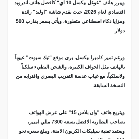
ويبرز هاتف "غوغل بيكسل 10 اي" كأفضل هاتف اندرويد
اقتصادي لعام 2026، حيث يقدم شاشة "اوليد" رائدة
ومزايا ذكاء اصطناعي متطورة، ويأتي بسعر يقارب 500
دولار.
ورغم تميز كاميرا بيكسل، يرى موقع "تيك سبوت" عيوباً
بالهاتف مثل الحواف الكبيرة، والشحن البطيء سلكياً
ولاسلكياً، مع غياب عدسة التقريب البصري واقترابه من
النسخة السابقة.
ويتربع هاتف "وان بلاس 15" على عرش الهواتف
بصاحب البطارية الافضل بسعة 7300 مللي امبير،
ويعتمد تقنية سيليكات الكربون الامنة، ويبلغ سعره نحو