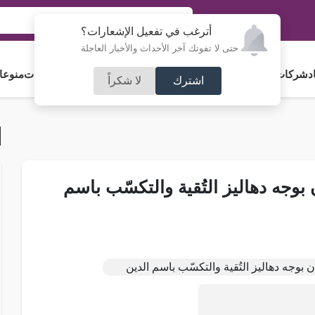
أترغب في تفعيل الإشعارات؟
حتى لا تفوتك آخر الأحداث والأخبار العاجلة
د
شركات و استثمار
فلسطين
مجلس الأمة
رياضة
آراء و مقالات
جامعات
منوعا
اشترك
لا شكراً
 بوجه دهاليز التُقية والتكسّب باسم