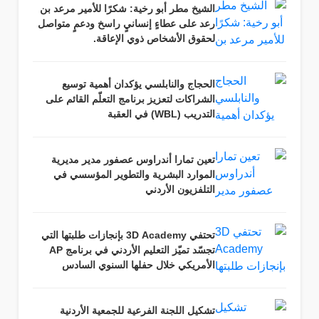
الشيخ مطر أبو رخية: شكرًا للأمير مرعد بن
رعد على عطاءٍ إنسانيٍ راسخ ودعمٍ متواصل
لحقوق الأشخاص ذوي الإعاقة.
الحجاج والنابلسي يؤكدان أهمية توسيع
الشراكات لتعزيز برنامج التعلّم القائم على
التدريب (WBL) في العقبة
تعين تمارا أندراوس عصفور مدير مديرية
الموارد البشرية والتطوير المؤسسي في
التلفزيون الأردني
تحتفي 3D Academy بإنجازات طلبتها التي
تجسّد تميّز التعليم الأردني في برنامج AP
الأمريكي خلال حفلها السنوي السادس
تشكيل اللجنة الفرعية للجمعية الأردنية