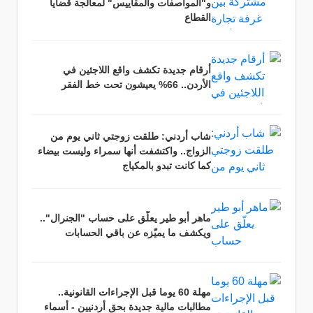
و"المواصفات والمقاييس" لمعالجة قضايا
القطاع
أرقام جديدة تكشف واقع اللاجئين في
الأردن.. 66% يعيشون تحت خط الفقر
شاب أردني: طلقت زوجتي ثاني يوم من
الزواج.. واكتشفت أنها سمراء وليست بيضاء
كما كانت تبدو بالمكياج
ماهر أبو طير يعلّق على حساب "الجنرال"..
ويكشف ما يميّزه عن باقي الحسابات
مهلة 60 يوما قبل الإجراءات القانونية..
مطالبات مالية جديدة بحق أردنيين - أسماء