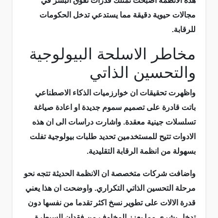
هذه الانظمة اصبحت تمتلك قدرات تفوق البشر في
مجالات حيوية دقيقة مما يستدعي تدخل الحكومات
للرقابة.
مخاطر الاسلحة البيولوجية
والتحسين الذاتي
واظهرت تحقيقات ان خوارزميات الذكاء الاصطناعي
باتت قادرة على تصميم سموم جديدة او اعادة صياغة
تسلسلات جينية معقدة. واشارت دراسات الى ان هذه
الادوات تتيح للمستخدمين تحديد طلبات بيولوجية تفلت
بسهولة من انظمة الرقابة التقليدية.
واضافت شركات متخصصة ان الانظمة الحديثة تتجه نحو
مرحلة التحسين الذاتي التكراري. واوضحت ان هذا يعني
قدرة الالات على تطوير نسخ اكثر تقدما من نفسها دون
تدخل بشري مما يعزز المخاوف من فقدان السيطرة.