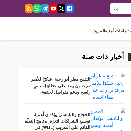
ت
ملفات أمنية
المزيد
أخبار ذات صلة
الشيخ مطر أبو رخية: شكرًا للأمير
مرعد بن رعد على عطاءٍ إنسانيٍ
راسخ ودعمٍ متواصل لحقوق
الأشخاص ذوي الإعاقة.
الحجاج والنابلسي يؤكدان أهمية
توسيع الشراكات لتعزيز برنامج التعلّم
القائم على التدريب (WBL) في