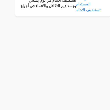
تستضيف الأيتام في يوم إنساني
يجسد قيم التكافل والانتماء في أجواءٍ
سادتها المحبة والرحمة وروح
المسؤولية المجتمعية.