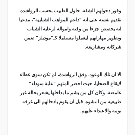
وفور دخولهم الشقة، حاول الطبيب بحسب الرواشدة
تقديم نفسه على انه "داعم للمواهب الشبابية"، مدعيا
انه يخصص جزءا من وقته وامواله لرعاية الشباب
وتطوير مهاراتهم ليعملوا مستقبلا كـ"موديلز" ضمن
شركاته ومشاريعه.
الا ان تلك الوعود، وفق الرواشدة، لم تكن سوى غطاء
لايقاع الضحايا، حيث احضر المتهم "علبة سوداء"
غامضة، وكان كل من يشم ما بداخلها يشعر بحالة غير
طبيعية من النشوة، قبل ان يقوم بادخالهم الى غرفة
نومه والاعتداء عليهم.