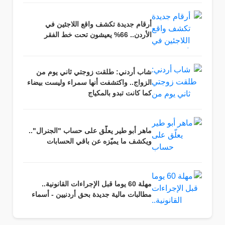
أرقام جديدة تكشف واقع اللاجئين في
الأردن.. 66% يعيشون تحت خط الفقر
شاب أردني: طلقت زوجتي ثاني يوم من
الزواج.. واكتشفت أنها سمراء وليست بيضاء
كما كانت تبدو بالمكياج
ماهر أبو طير يعلّق على حساب "الجنرال"..
ويكشف ما يميّزه عن باقي الحسابات
مهلة 60 يوما قبل الإجراءات القانونية..
مطالبات مالية جديدة بحق أردنيين - أسماء