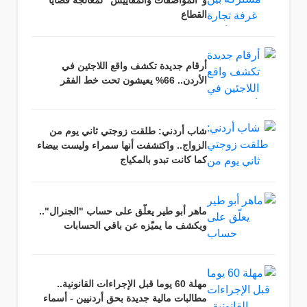
و"المواصفات والمقاييس" لمعالجة قضايا
القطاع
أرقام جديدة تكشف واقع اللاجئين في
الأردن.. 66% يعيشون تحت خط الفقر
شاب أردني: طلقت زوجتي ثاني يوم من
الزواج.. واكتشفت أنها سمراء وليست بيضاء
كما كانت تبدو بالمكياج
ماهر أبو طير يعلّق على حساب "الجنرال"..
ويكشف ما يميّزه عن باقي الحسابات
مهلة 60 يوما قبل الإجراءات القانونية..
مطالبات مالية جديدة بحق أردنيين - أسماء