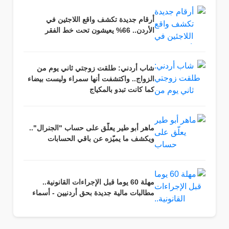
أرقام جديدة تكشف واقع اللاجئين في
الأردن.. 66% يعيشون تحت خط الفقر
شاب أردني: طلقت زوجتي ثاني يوم من
الزواج.. واكتشفت أنها سمراء وليست بيضاء
كما كانت تبدو بالمكياج
ماهر أبو طير يعلّق على حساب "الجنرال"..
ويكشف ما يميّزه عن باقي الحسابات
مهلة 60 يوما قبل الإجراءات القانونية..
مطالبات مالية جديدة بحق أردنيين - أسماء