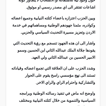
حول وجود نية للاستقالة او الانسحاب لا يتجاوز كونه
اشاعات تفتقر الى اي مصدر رسمي او موثوق.
وبين الحزب اعتزازه باعضاء كتلته النيابية وجميع اعضائه
وكوادره، مثمنا جهودهم الوطنية ومساهماتهم في خدمة
الاردن وتعزيز مسيرة التحديث السياسي والحزبي.
واشار الى ان هذه الجهود تنسجم مع رؤية التحديث التي
يقودها جلالة الملك عبدالله الثاني ابن الحسين وسمو
الامير الحسين بن عبدالله الثاني ولي العهد.
وشدد الحزب على ان العلاقة التي تجمع اعضائه وقياداته
تستند الى نهج مؤسسي راسخ يقوم على الحوار
والتشاركية واحترام الراي والراي الاخر.
واوضح انه ماض في تنفيذ رسالته الوطنية وبرامجه
السياسية والتنموية من خلال كتلته النيابية ومختلف