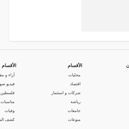
ن
الأقسام
الأقسام
محليات
آراء و مق
اقتصاد
فيديو صو
شركات و استثمار
فلسطين
رياضة
مناسبات
جامعات
وفيات
منوعات
كشف الم