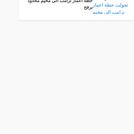
خطة اعمار ترامب الى مخيم محدود
برفح