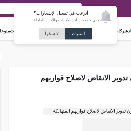
أترغب في تفعيل الإشعارات؟
حتى لا تفوتك آخر الأحداث والأخبار العاجلة
د
شركات و استثمار
فلسطين
مجلس الأمة
رياضة
آراء و مقالات
جامعات
منوعا
اشترك
لا شكراً
تدوير الانقاض لاصلاح قواربهم