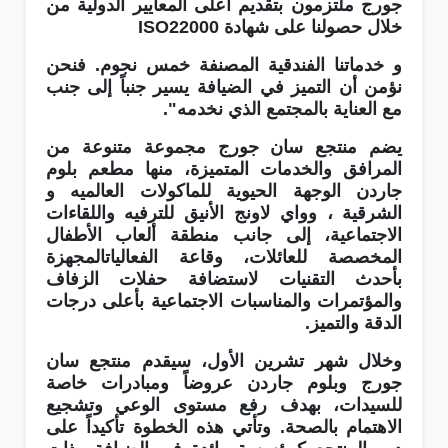
جورج ملتزمون بتقديم أعلى المعايير الدولية من
خلال حصولنا على شهادة
ISO22000
و خ
دماتنا الفندقية المصنفة خمس نجوم. فنحن
نؤمن أن التميز في الضيافة يسير جنباً إلى جنب
مع العناية بالمجتمع الذي نخدمه
."
يضم منتجع سان جورج مجموعة متنوعة من
المرافق والخدمات المتميزة، منها مطعم بلوم
جاردن الوجهة الحيوية للماكولات العالميه و
الشرقية ، وواي لاونج الأنيق للترفيه واللقاءات
الاجتماعية، إلى جانب منطقة ألعاب الأطفال
المخصصة للعائلات، وقاعة الفعالياتالمجهزة
بأحدث التقنيات لاستضافة حفلات الزفاف
والمؤتمرات والمناسبات الاجتماعية بأعلى درجات
الدقة والتميز
.
وخلال شهر تشرين الأول، سيقدم منتجع سان
جورج وبلوم جاردن عروضاً ومبادرات خاصة
للسيدات، بهدف رفع مستوى الوعي وتشجيع
الاهتمام بالصحة. وتأتي هذه الخطوة تأكيداً على