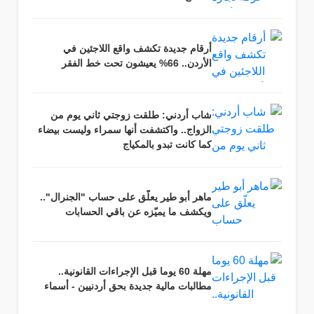
أرقام جديدة تكشف واقع اللاجئين في
الأردن.. 66% يعيشون تحت خط الفقر
شاب أردني: طلقت زوجتي ثاني يوم من
الزواج.. واكتشفت أنها سمراء وليست بيضاء
كما كانت تبدو بالمكياج
ماهر أبو طير يعلّق على حساب "الجنرال"..
ويكشف ما يميّزه عن باقي الحسابات
مهلة 60 يوما قبل الإجراءات القانونية..
مطالبات مالية جديدة بحق أردنيين - أسماء