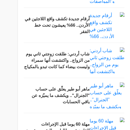
أرقام جديدة تكشف واقع اللاجئين في
الأردن.. 66% يعيشون تحت خط
الفقر
شاب أردني: طلقت زوجتي ثاني يوم
من الزواج.. واكتشفت أنها سمراء
وليست بيضاء كما كانت تبدو بالمكياج
ماهر أبو طير يعلّق على حساب
"الجنرال".. ويكشف ما يميّزه عن
باقي الحسابات
مهلة 60 يوما قبل الإجراءات