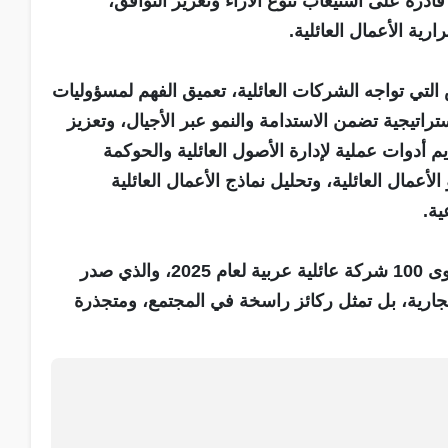
قادرة على استيعاب تنوع الآراء وتعزيز التوافق،
ية الأعمال العائلية.
تي تواجه الشركات العائلية، تعميق الفهم لمسؤوليات
راتيجية تضمن الاستدامة والنمو عبر الأجيال، وتعزيز
يم أدوات عملية لإدارة الأصول العائلية والحوكمة
أعمال العائلية، وتحليل نماذج الأعمال العائلية
ية.
وخلال حديثه، أشار حمدان إلى تقرير "فوربس" لأقوى 100 شركة عائلية عربية لعام 2025، والذي صدر
ت تجارية، بل تمثل ركائز راسخة في المجتمع، ومتجذرة