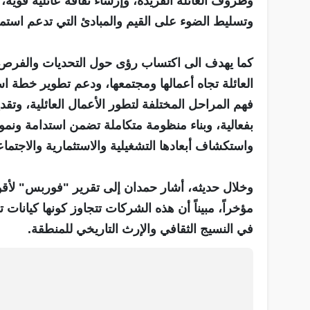
وظروف العائلة الفريدة، وإرساء ثقافة عائلية قوية، 
وتسليط الضوء على القيم والمبادئ التي تدعم استمرار
كما يهدف الى اكتساب رؤى حول التحديات والفرص ال
العائلة تجاه أعمالها ومجتمعها، ودعم تطوير خطة است
فهم المراحل المختلفة لتطور الأعمال العائلية، وتقد
بفعالية، وبناء منظومة متكاملة تضمن استدامة ونمو ال
واستكشاف أبعادها التشغيلية والاستثمارية والاجتماع
مؤخراً، مبيناً أن هذه الشركات تتجاوز كونها كيانا
في النسيج الثقافي والإرث التاريخي للمنطقة.