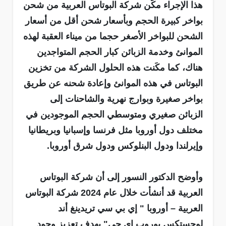
هذا الإجراء مكّن شركة البوتاس العربية من شحن
بواخر كبيرة الحجم وبأسعار شحن أقل من أسعار
الشحن للبواخر الأصغر حجما من ميناء العقبة لهذه
الموانئ وخدمة الزبائن كبار الحجم المتواجدين
هناك، كما مكَنت هذه الحلول الشركة من تخزين
البوتاس في هذه الموانئ وإعادة شحنه عن طريق
بواخر صغيرة وبوارج نهرية والشاحنات إلى
الزبائن صغيري ومتوسطي الحجم الموجودين في
مختلف دول أوروبا مثل فرنسا وإسبانيا وبريطانيا
وإيرلندا ودول البنلوكس ودول شرق أوروبا.
وأوضح الدكتور النسور إلى أن شركة البوتاس
العربية قد أنشأت خلال عام 2024 شركة البوتاس
العربية – أوروبا " إي بي سي تريدينغ أند
لوجستكس يوروب إي جي" بهدف تعزيز وجود