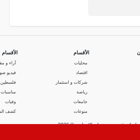
ن
الأقسام
الأقسام
محليات
آراء و مق
اقتصاد
فيديو صو
شركات و استثمار
فلسطين
رياضة
مناسبات
جامعات
وفيات
منوعات
كشف الم
ة لموقع صوت عمان الإخباري © 2026