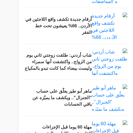
أرقام جديدة تكشف واقع اللاجئين في
الأردن.. 66% يعيشون تحت خط
الفقر
شاب أردني: طلقت زوجتي ثاني يوم
من الزواج.. واكتشفت أنها سمراء
وليست بيضاء كما كانت تبدو بالمكياج
ماهر أبو طير يعلّق على حساب
"الجنرال".. ويكشف ما يميّزه عن
باقي الحسابات
مهلة 60 يوما قبل الإجراءات