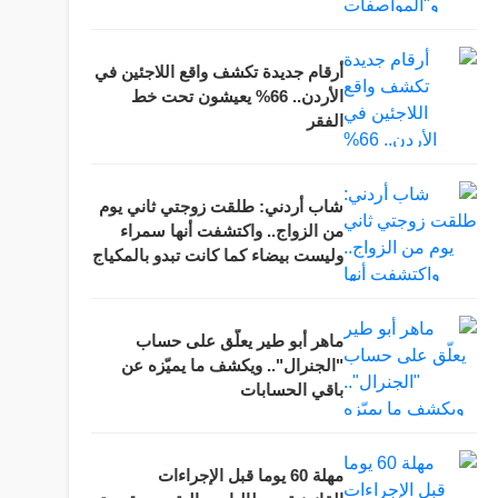
أرقام جديدة تكشف واقع اللاجئين في
الأردن.. 66% يعيشون تحت خط
الفقر
شاب أردني: طلقت زوجتي ثاني يوم
من الزواج.. واكتشفت أنها سمراء
وليست بيضاء كما كانت تبدو بالمكياج
ماهر أبو طير يعلّق على حساب
"الجنرال".. ويكشف ما يميّزه عن
باقي الحسابات
مهلة 60 يوما قبل الإجراءات