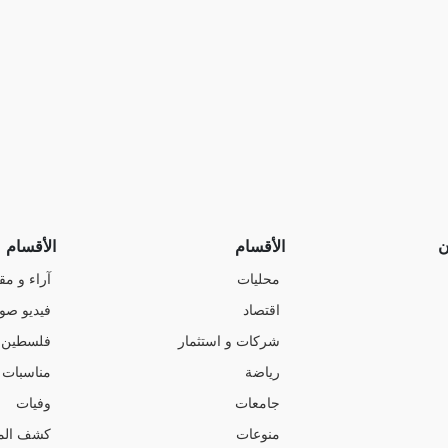
ن
الأقسام
الأقسام
محليات
آراء و مق
اقتصاد
فيديو صو
شركات و استثمار
فلسطين
رياضة
مناسبات
جامعات
وفيات
منوعات
كشف الم