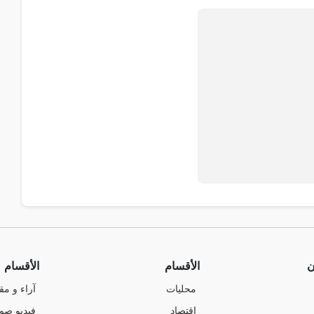
ن
الأقسام
الأقسام
محليات
آراء و مق
اقتصاد
فيديو صو