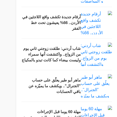
أرقام جديدة تكشف واقع اللاجئين في
الأردن.. 66% يعيشون تحت خط
الفقر
شاب أردني: طلقت زوجتي ثاني يوم
من الزواج.. واكتشفت أنها سمراء
وليست بيضاء كما كانت تبدو بالمكياج
ماهر أبو طير يعلّق على حساب
"الجنرال".. ويكشف ما يميّزه عن
باقي الحسابات
مهلة 60 يوما قبل الإجراءات