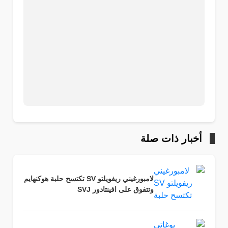
أخبار ذات صلة
لامبورغيني ريفويلتو SV تكتسح حلبة هوكنهايم
وتتفوق على افينتادور SVJ