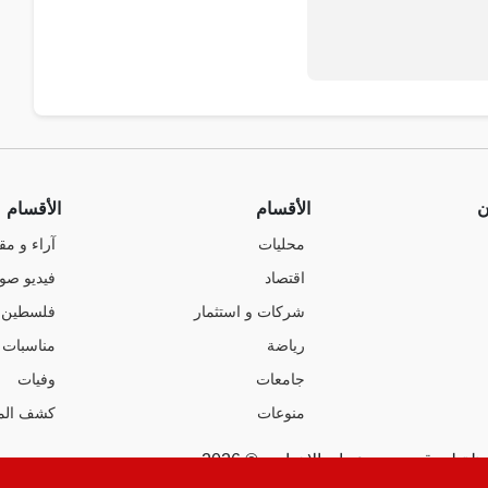
ن
الأقسام
الأقسام
محليات
آراء و مق
اقتصاد
فيديو صو
شركات و استثمار
فلسطين
رياضة
مناسبات
جامعات
وفيات
منوعات
كشف الم
ة لموقع صوت عمان الإخباري © 2026