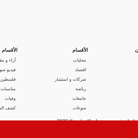
ن
الأقسام
الأقسام
محليات
آراء و مق
اقتصاد
فيديو صو
شركات و استثمار
فلسطين
رياضة
مناسبات
جامعات
وفيات
منوعات
كشف الم
ة لموقع صوت عمان الإخباري © 2026