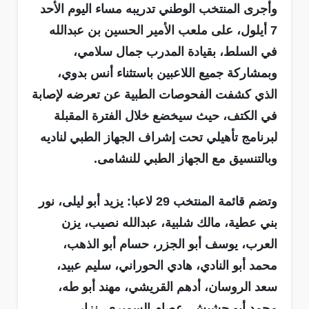
وأجرى المنتخب الوطني تدريبه مساء اليوم الأحد
7 أيلول، على ملعب الأمير الحسين بن عبدالله
في السلط، بقيادة المدرب جمال سلامي،
وبمشاركة جميع اللاعبين باستثناء أنس بدوي،
الذي كشفت الفحوصات الطبية عن تعرضه لإصابة
في الكتف، حيث سيخضع خلال الفترة المقبلة
لبرنامج تأهيلي تحت إشراف الجهاز الطبي لناديه
وبالتنسيق مع الجهاز الطبي للنشامى.
وتضم قائمة المنتخب 29 لاعبا: يزيد أبو ليلى، نور
بني عطية، مالك شلبية، عبدالله نصيب، يزن
العرب، يوسف أبو الجزر، حسام أبو الذهب،
محمد أبو النادي، هادي الحوراني، سليم عبيد،
سعد الروسان، أدهم القريشي، مهند أبو طه،
محمد أبو حشيش، عصام السميري، نزار