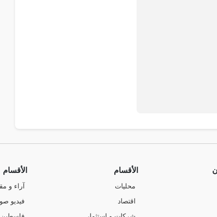
ن
الأقسام
الأقسام
محليات
آراء و مق
اقتصاد
فيديو صو
شركات و استثمار
فلسطين