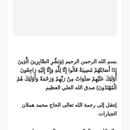
بسم الله الرحمن الرحيم (وَبَشِّرِ الصَّابِرِينَ الَّذِينَ
إِذَا أَصَابَتْهُمْ مُصِيبَةٌ قَالُوا إِنَّا لِلَّهِ وَإِنَّا إِلَيْهِ رَاجِعُونَ
أُوْلَئِكَ عَلَيْهِمْ صَلَوَاتٌ مِنْ رَبِّهِمْ وَرَحْمَةٌ وَأُوْلَئِكَ هُمُ
الْمُهْتَدُونَ) صدق الله العلي العظيم
إنتقل إلى رحمة الله تعالى الحاج محمد هملان
الجبارات