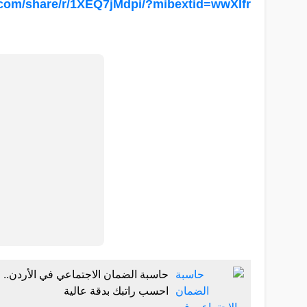
.com/share/r/1XEQ7jMdpi/?mibextid=wwXIfr
حاسبة الضمان الاجتماعي في الأردن..
احسب راتبك بدقة عالية