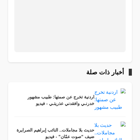
أخبار ذات صلة
اردنية تخرج عن صمتها: طبيب مشهور
خدرنـي وافقدني عذريتـي - فيديو
حديث بلا مجاملات.. النائب إبراهيم الصرايرة
ضيف "صوت عمّان" - فيديو