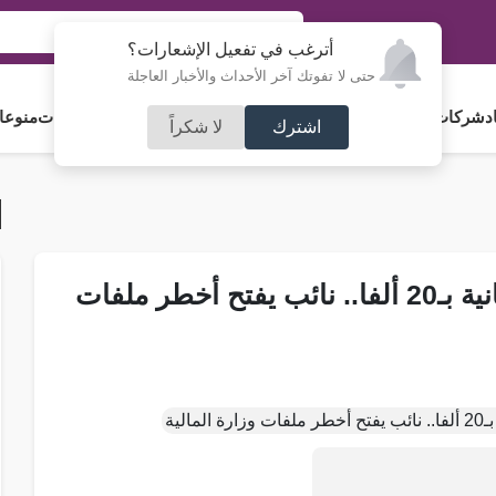
أترغب في تفعيل الإشعارات؟
حتى لا تفوتك آخر الأحداث والأخبار العاجلة
د
شركات و استثمار
فلسطين
مجلس الأمة
رياضة
آراء و مقالات
جامعات
منوعا
اشترك
لا شكراً
شيكات بـ600 ألف دينار وبطاقة ائتمانية بـ20 ألفا.. نائب يفتح أخطر ملفات