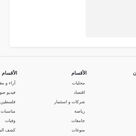
ن
الأقسام
الأقسام
محليات
آراء و مق
اقتصاد
فيديو صو
شركات و استثمار
فلسطين
رياضة
مناسبات
جامعات
وفيات
منوعات
كشف الم