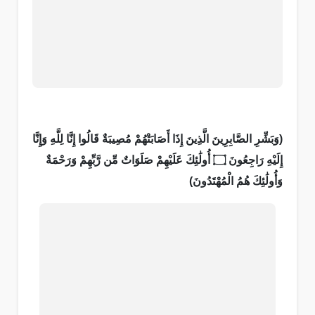
(وَبَشِّرِ الصَّابِرِينَ الَّذِينَ إِذَا أَصَابَتْهُمْ مُصِيبَةٌ قَالُوا إِنَّا لِلَّهِ وَإِنَّا
إِلَيْهِ رَاجِعُونَ ۝ أُولَٰئِكَ عَلَيْهِمْ صَلَوَاتٌ مِّن رَّبِّهِمْ وَرَحْمَةٌ
وَأُولَٰئِكَ هُمُ الْمُهْتَدُونَ)